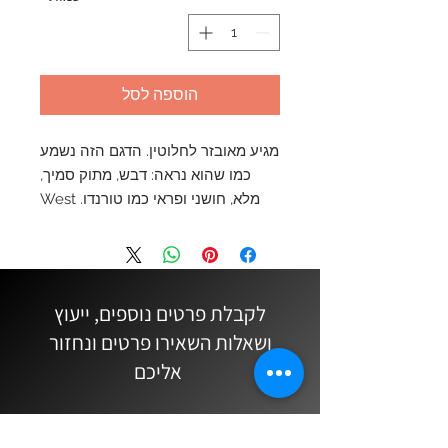
הוספה לסל
מגיע מאובזר לחלוטין. הדגם הזה נשמע
כמו שהוא נראה: דבש, מתוק סמיך,
מלא, חושני ופראי כמו טורנדו. West
Wind דגם Tornado שהוא האח הגדול
של הווסט ווינד הרגילים. מתאים לנגן
החובב או הכמעט מקצועי עם מחשבות
רציניות על כלי מקצועי.
לקבלת פרטים נוספים, ייעוץ
ושאלות השאירו פרטים ונחזור
אליכם
שם מלא