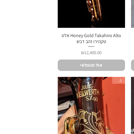
תצוגה מהירה
Honey Gold Takahiro Alto אלט
טקהירו זהב דבש
מחיר
₪12,400.00
אזל מהמלאי
נמכר