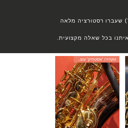
במקום ניתן למצוא סקסופונים למכירה, כולל סקסופונים נדירים (Vintage) שעברו רסטורציה מלאה
טקהירו "אסטתיק" עוצר נשימה