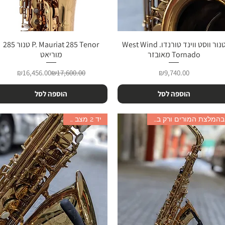
תצוגה מהירה
טנור ווסט ווינד טורנדו. West Wind
תצוגה מהירה
P. Mauriat 285 Tenor טנור 285
Tornado מאובזר
מוריאט
מחיר
מחיר רגיל
מחיר מבצע
₪16,456.00
₪17,600.00
₪9,740.00
הוספה לסל
הוספה לסל
בהמלצת המורים ורק ב 4470₪
יד 2 מצב נהדר