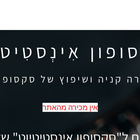
סקסופונים
5 דקות שיעור סקסופון
אביזרים
מעב
פון אִינְסטִיטי
ה קניה ושיפוץ של סקסופו
אין מכירה מהאתר
 ל"סקסופון אינסטיטיוט" של 