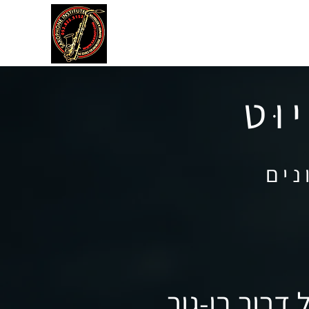
דה
תקנון אתר
עוד
וּט
נים
דרור בן-גור