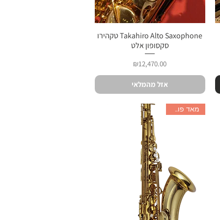
תצוגה מהירה
Takahiro Alto Saxophone טקהירו
סקסופון אלט
מחיר
₪12,470.00
אזל מהמלאי
מאד פופולרי