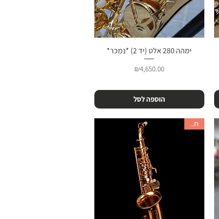
ימהה 280 אלט (יד 2) *נמכר*
תצוגה מהירה
מחיר
₪4,650.00
הוספה לסל
חדש