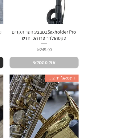
תצוגה מהירה
Saxholder Proבמבצע חסר תקדים
סקסהולדר פרו הכי חדש
מחיר
₪249.00
אזל מהמלאי
ווינטאג׳ יד 2 מיוחד