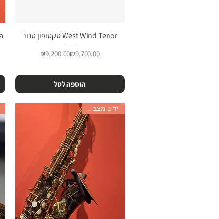
West Wind Tenor סקסופון טנור
תצוגה מהירה
מחיר רגיל
מחיר מבצע
₪9,200.00
₪9,700.00
הוספה לסל
יד 2 מצב נהדר