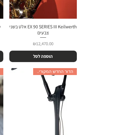
תצוגה מהירה
EX 90 SERIES III Keilwerth אלט בשני
צבעים
מחיר
₪12,470.00
הוספה לסל
הדור החדש המקורי משוויץ