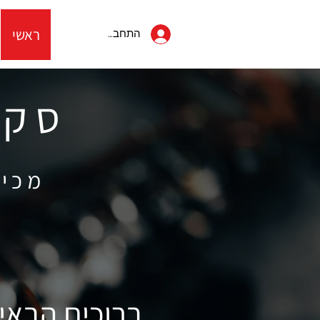
053-822-5152
ראשי
יצחק שדה 34
התחבר
תל אביב
סקסו
מכיר
ברוכים הבאים