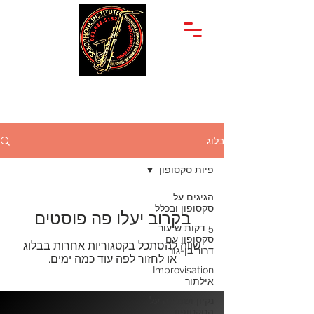
יצחק שדה 34
053-822-5152
תל אביב
בלוג
פיות סקסופון
הגיגים על
סקסופון ובכלל
בקרוב יעלו פה פוסטים
5 דקות שיעור
סקסופון עם
שווה להסתכל בקטגוריות אחרות בבלוג
דרור בן-גור
או לחזור לפה עוד כמה ימים.
Improvisation
אילתור
נקיון ושמירה על
הסקסופון