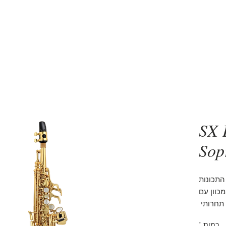
סקסופונים
5 דקות שיעור סקסופון
אביזרים
מעב
50 S
Sop
וח של P Mauriat. כל התכונות
כוון עם
תחרותי
כמות
*