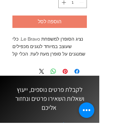
הוספה לסל
נציג הסופרן למשפחת Le Bravo. כלי
שעוצב במיוחד לנגנים מכפילים
שמנגנים על סופרן מעת לעת. הכלי קל
לנגינה ביותר ומוציא " ישר מהקופסא"
צליל סופרן מתוק ועגול המתאים
לתפקידי סופרן במוסיקה קלה, תאטרון
או ג'אז. לכלי שני צווארים מצופי כסף
לקבלת פרטים נוספים, ייעוץ
והוא כולל את אכות הייצור של
ושאלות השאירו פרטים ונחזור
Pmauriat הוא מנגן מכוון להפליא.
אליכם
שם מלא