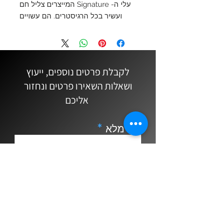
עלי ה- Signature המייצרים צליל חם
ועשיר בכל הרגיסטרים. הם עשויים
מחומר קשה יותר וחתוכים דק יותר
מאשר סדרת העלים הקלאסית.
השינויים האלה הופכים את העלים
בסדרה זו לגמישים יותר המסוגלים
לקבלת פרטים נוספים, ייעוץ
לייצר ספקטרום רחב של אוברטונים
ושאלות השאירו פרטים ונחזור
וצליל יפייפה עם מאמץ מינימלי.
אליכם
שם מלא
Email
נייד