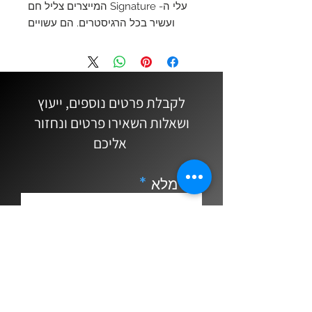
עלי ה- Signature המייצרים צליל חם
ועשיר בכל הרגיסטרים. הם עשויים
מחומר קשה יותר וחתוכים דק יותר
מאשר סדרת העלים הקלאסית.
השינויים האלה הופכים את העלים
בסדרה זו לגמישים יותר המסוגלים
לקבלת פרטים נוספים, ייעוץ
לייצר ספקטרום רחב של אוברטונים
ושאלות השאירו פרטים ונחזור
וצליל יפייפה עם מאמץ מינימלי.
אליכם
שם מלא
Email
נייד