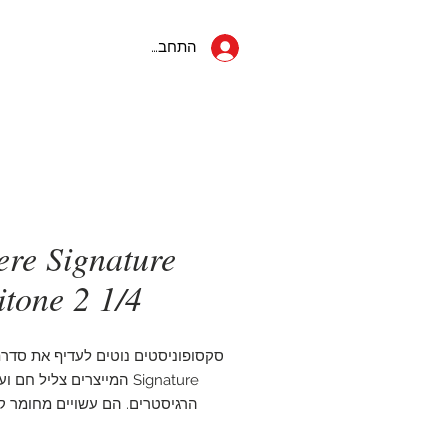
053-822-5152
ראשי
יצחק שדה 34
התחבר
תל אביב
ere Signature
itone 2 1/4
סקסופוניסטים נוטים לעדיף את סדרת
Signature המייצרים צליל חם
הרגיסטרים. הם עשויים מחומר ק
וחתוכים דק יותר מאשר סדר