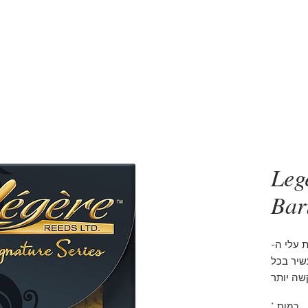
סקסופונים
5 דקות שיעור סקסופון
אביזרים
מעב
Leg
Bar
 עלי ה-
 ועשיר בכל
שה יותר
ת העלים
כמות
*