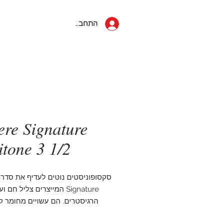
053-822-5152
ראשי
יצחק שדה 34
התחבר
תל אביב
ere Signature
itone 3 1/2
סקסופוניסטים נוטים לעדיף את סדרת
Signature המייצרים צליל חם
הרגיסטרים. הם עשויים מחומר ק
וחתוכים דק יותר מאשר סדר