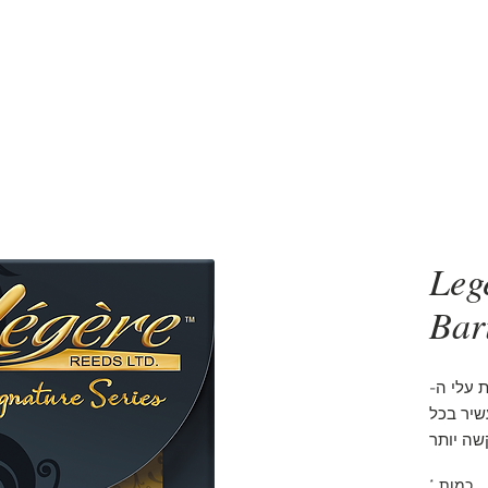
סקסופונים
5 דקות שיעור סקסופון
אביזרים
מעב
Leg
Bar
 עלי ה-
 ועשיר בכל
שה יותר
ת העלים
כמות
*