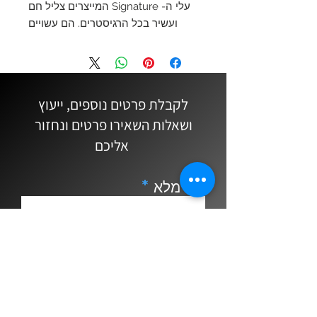
עלי ה- Signature המייצרים צליל חם
ועשיר בכל הרגיסטרים. הם עשויים
מחומר קשה יותר וחתוכים דק יותר
מאשר סדרת העלים הקלאסית.
השינויים האלה הופכים את העלים
בסדרה זו לגמישים יותר המסוגלים
לקבלת פרטים נוספים, ייעוץ
לייצר ספקטרום רחב של אוברטונים
ושאלות השאירו פרטים ונחזור
וצליל יפייפה עם מאמץ מינימלי.
אליכם
שם מלא
Email
נייד