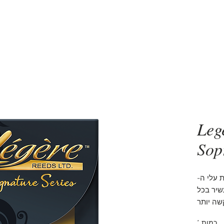
סקסופונים
5 דקות שיעור סקסופון
אביזרים
מעב
Leg
Sop
 עלי ה-
 ועשיר בכל
שה יותר
ת העלים
כמות
*