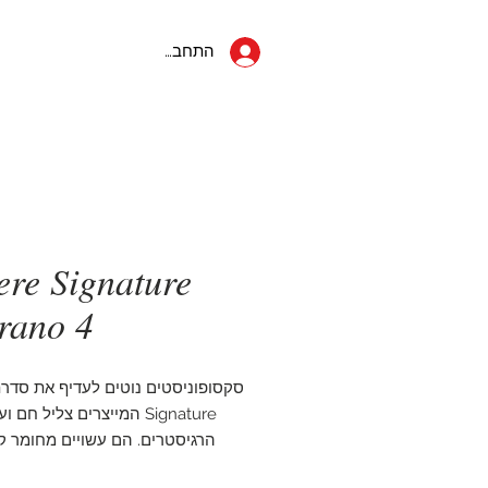
053-822-5152
ראשי
יצחק שדה 34
התחבר
תל אביב
ere Signature
rano 4
סקסופוניסטים נוטים לעדיף את סדרת
Signature המייצרים צליל חם
הרגיסטרים. הם עשויים מחומר ק
וחתוכים דק יותר מאשר סדר