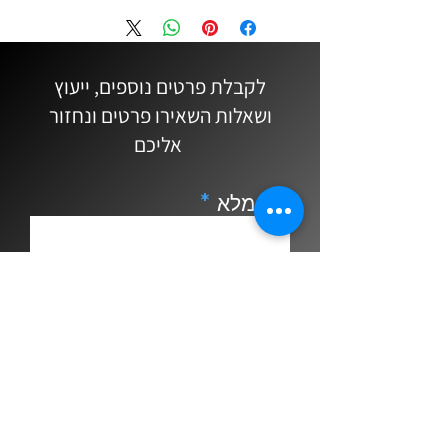
לבוא לחנות ולנסות לפני הקנייה. * איך 
יודעים שהליגטורה מתאימה לגודל 
הפיה שברשותי? בצע/י את הבדיקה 
לקבלת פרטים נוספים, ייעוץ
הבאה: נסה/י לכוון את הכלי (הזזת 
ושאלות השאירו פרטים ונחזור
הפיה לכיוון חוץ או פנים על צוואר 
אליכם
הסקסופון) ובדוק/י אם הליגטורה זזה 
או משתחררת מאחיזתה. אם היא לא 
זזה ממקומה, זו הליגטורה המתאימה 
שם מלא
אם היא זזה, מומלץ לחפש ליגטורה 
שונה.
Email
נייד