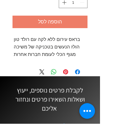
הוספה לסל
בראס עירום ללא לקה עם רולד טון 
הולז הנעשים בטכניקה של משיכה 
מגוף הכלי לעומת חברות אחרות 
שמוסיפות חישוק שמולחם על הטון הול 
- יתרונות: תגובת הכלי מהירה, אטימות 
מלאה עם שטח פנים גדול מאד על 
הכרית (האטם שעל החור), צליל ענק, 
לקבלת פרטים נוספים, ייעוץ
ציבעוני ומפוזר כיאה וכדומה לכלים 
ושאלות השאירו פרטים ונחזור
הווינטאגים של קון, מרטין, קינג של 
אליכם
שנות ה 40 עם הצליל הענק.
שם מלא