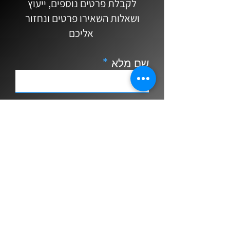
לקבלת פרטים נוספים, ייעוץ
הבאה: נסה/י לכוון את הכלי (הזזת 
ושאלות השאירו פרטים ונחזור
הפיה לכיוון חוץ או פנים על צוואר 
אליכם
הסקסופון) ובדוק/י אם הליגטורה זזה 
או משתחררת מאחיזתה. אם היא לא 
זזה ממקומה, זו הליגטורה המתאימה 
שם מלא
אם היא זזה, מומלץ לחפש ליגטורה 
שונה.
Email
נייד
צור קשר