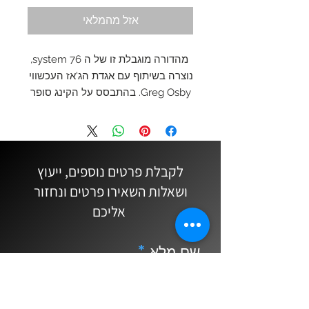
אזל מהמלאי
מהדורה מוגבלת זו של ה system 76, 
נוצרה בשיתוף עם אגדת הג'אז העכשווי 
Greg Osby. בהתבסס על הקינג סופר 
20 סילברסוניק, כלי זה משלב מתכות 
מיוחדות והנדסה ממוקדת המיועדים 
להדגיש את הצליל וסגנון הנגינה של 
Greg Osby. הכלי יוצר בכמות מוגבלת 
לקבלת פרטים נוספים, ייעוץ
מאד וזמין רק בהזמנה מראש.....
ושאלות השאירו פרטים ונחזור
אליכם
שם מלא