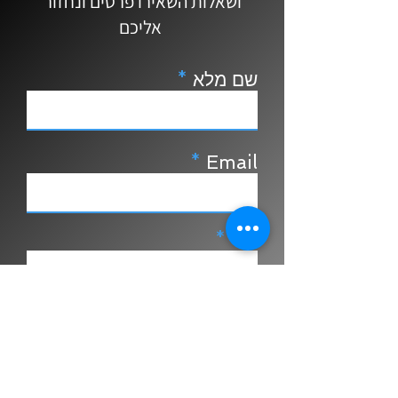
ושאלות השאירו פרטים ונחזור
אליכם
שם מלא
Email
נייד
צור קשר
טל.
053-822-5152