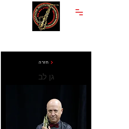
יצחק שדה 34
053-822-5152
תל אביב
חזרה
גן לב