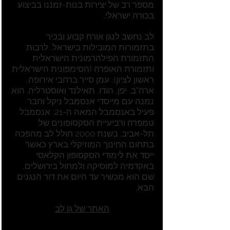
מספר רב של יצירות בנות-זמננו בביצוע
בכורה ישראלי.
לב נחשב לנגן אורח קבוע ובכיר
בתזמורות המובילות בישראל, לרבות
התזמורת הפילהרמונית הישראלית
ותזמורת האופרה (הסימפונית הישראלית
ראשון לציון), עמן סייר ברחבי אירופה,
ארה"ב, יפן, הודו, תאילנד ואוסטרליה. הוא
נמנה עם מייסדי אנסמבל ניקל וחבר
פעיל באנסמבל המאה ה-21, אנסמבל
טמפרה ורביעיית הסקסופונים של
תל-אביב. בשנת 2000 חולל לב מהפכה
בתחום החינוך המוזיקלי בארץ כאשר
ייסד את לימודי הסקסופון הקלאסי
באקדמיה למוסיקה ולמחול בירושלים,
שם הוא מכשיר עד היום את דור הנגנים
הבא.
האתר של גן לב