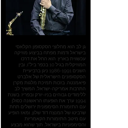
גן לב הוא מחלוצי הסקסופון הקלאסי
בישראל ודמות מפתח בביצוע מוזיקה
עכשווית בארץ. הוא החל את דרכו
המוזיקלית בגיל 10 בכפר ביל"ו, ובין
השנים
1986-1991
ניגן ברביעיית
הסקסופונים הישראלית של אלברט
פיאמנטה. בזכות תמיכת מלגות מקרן
התרבות אמריקה-ישראל, המשיך לב
ללימודים גבוהים בניו-יורק ובפריז. בשנת
1994 ערך את הופעתו הראשונה כסולן
עם התזמורת הסימפונית ירושלים תחת
שרביטו של המנצח דוד שלון, ומאז הופיע
עם מיטב התזמורות הקאמריות
והסימפוניות בישראל, תוך שהוא מבצע