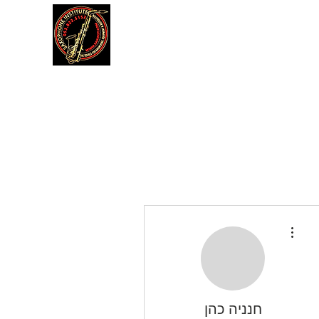
דה
תקנון אתר
עוד
More actions
חנניה כהן